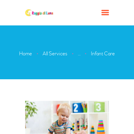
PRENDI APPUNTAMENTO
Home
All Services
Infant Care
...
CHI SIAMO
LE NOSTRE SEDI
SERVIZI
COLLABORA CON NOI
MODULISTICA
APPROFONDIMENTI