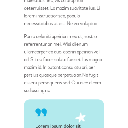
maiestatis nec, vis cu propriae
deterruisset. Ea mazim suavitate ius. Ei
lorem instructior sea, populo
necessitatibus ut est. Ne vix voluptua.
Porro deleniti apeirian mea at, nostro
referrentur an mei. Wisi alienum
ullamcorper ea duo, aperiri apeirian vel
ad. Sit eu facer soluta fuisset. Ius magna
mazim id. In putant consulatu pri, per
persius quaeque perpetua an.Ne fugit
essent persequeris sed. Qui dico dicam
sadipscing no.
Lorem ipsum dolor sit