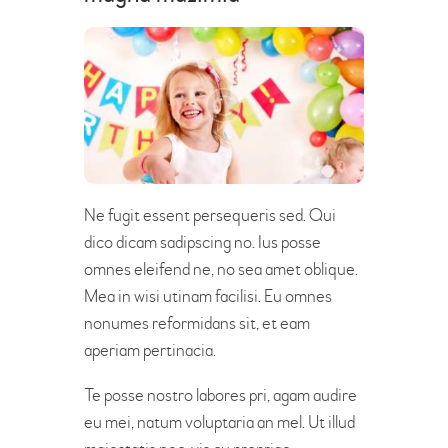
Ne fugit essent persequeris sed. Qui
dico dicam sadipscing no. Ius posse
omnes eleifend ne, no sea amet oblique.
Mea in wisi utinam facilisi. Eu omnes
nonumes reformidans sit, et eam
aperiam pertinacia.
Te posse nostro labores pri, agam audire
eu mei, natum voluptaria an mel. Ut illud