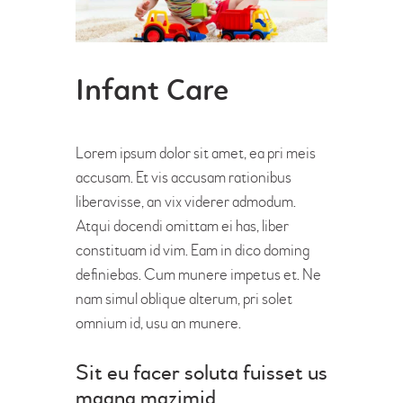
Infant Care
Lorem ipsum dolor sit amet, ea pri meis
accusam. Et vis accusam rationibus
liberavisse, an vix viderer admodum.
Atqui docendi omittam ei has, liber
constituam id vim. Eam in dico doming
definiebas. Cum munere impetus et. Ne
nam simul oblique alterum, pri solet
omnium id, usu an munere.
Sit eu facer soluta fuisset us
magna mazimid