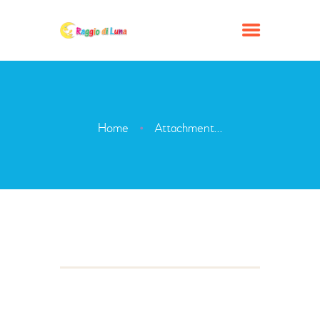
PRENDI APPUNTAMENTO
Home
Attachment...
CHI SIAMO
LE NOSTRE SEDI
SERVIZI
COLLABORA CON NOI
MODULISTICA
APPROFONDIMENTI